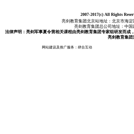
2007-2017(c) All Rights Res
亮剑教育集团
北京站地址：北京市海淀区安
亮剑教育集团总公司地址：
中国
法律声明：亮剑军事夏令营相关课程由亮剑教育集团专家组研发而成
亮剑教育集团
网站建设及推广服务：
肆合互动