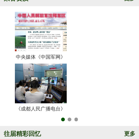
中央媒体《中国军网》
《
《成都人民广播电台》
央
往届精彩回忆
更多