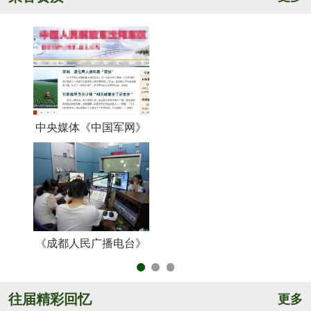
中央媒体《中国军网》
《
《成都人民广播电台》
央
往届精彩回忆
更多