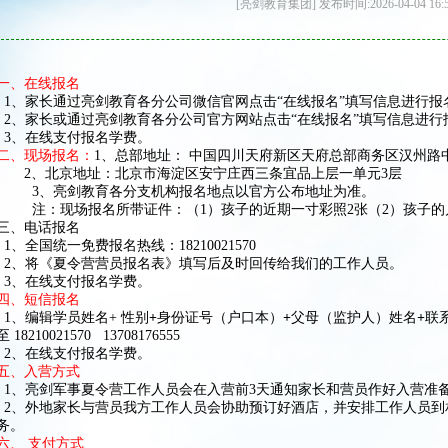
[亮剑教育集团] 发布时间:2026-04-04 16:
一、在线报名
1
、家长通过亮剑教育各分公司微信官网点击“在线报名”填写信息进行报
2
、家长或通过亮剑教育各分公司官方网站点击“在线报名”填写信息进行
3
、在线支付报名学费。
二、
现场报名
：
1、总部地址： 中国四川天府新区天府总部商务区汉州路
2、北京地址：
北京市海淀区安宁庄西三条宜品上层一单元3层
3、亮剑教育各分支机构报名地点以官方公布地址为准。
注：现场报名所带证件：（1）孩子的近期一寸彩照2张（2）孩子的
三、电话报名
1
、
全国统一
免费报名
热线
：
18210021570
2
、将《夏令营营员报名表》填写后及时回传给我们的工作人员。
3
、在线支付报名学费。
四
、短信报名
1
、
编辑学员
姓
名
+
性别
+
身份证号（户口本）
+
父母（监护人）姓名
+
联
至
18210021570
13708176555
2
、在线支付报名学费。
五、入营方式
1
、亮剑军事夏令营工作人员会在入营前
3天通知家长和营员作好入营准
2
、外地家长与营员我方工作人员会协助预订好酒店，并安排工作人员到
务。
六、 支付方式