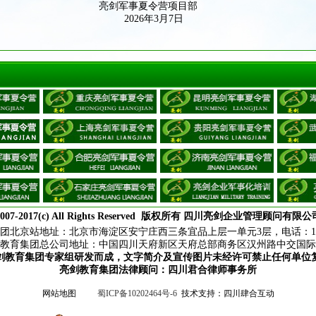
亮剑军事夏令营项目部
2026年3月7日
007-2017(c) All Rights Reserved
版权所有
四川亮剑企业管理顾问有限公
团
北京站地址：北京市海淀区安宁庄西三条宜品上层一单元3层，电话：18210
教育集团总公司地址：
中国四川天府新区天府总部商务区汉州路中交国际
剑教育集团专家组研发而成，文字简介及宣传图片未经许可禁止任何单位
亮剑教育集团法律顾问：四川君合律师事务所
网站地图
蜀ICP备10202464号-6
技术支持：
四川肆合互动