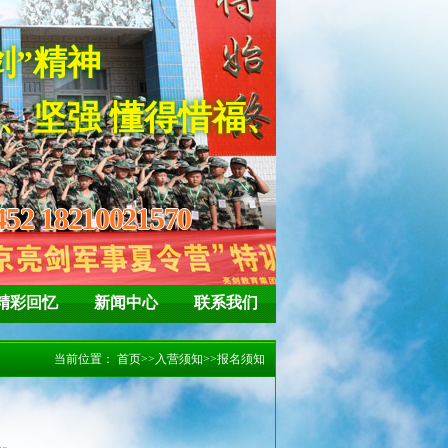
“亮剑”精神
坚强 懂得惜福、感恩
452 18210021570
精彩回忆
新闻中心
联系我们
当前位置：
首页
>>
入营须知
>>
报名须知