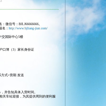
53
名：微信号：BJ
LJ66666666。
报名
：
http://www.bjliang-jian.com/
中交国际中心5楼
户口簿（3）家长身份证
系方式
+
营期 发
送
备，并告知具体入营时间。
相关车站迎接，为其提供周到的便利服