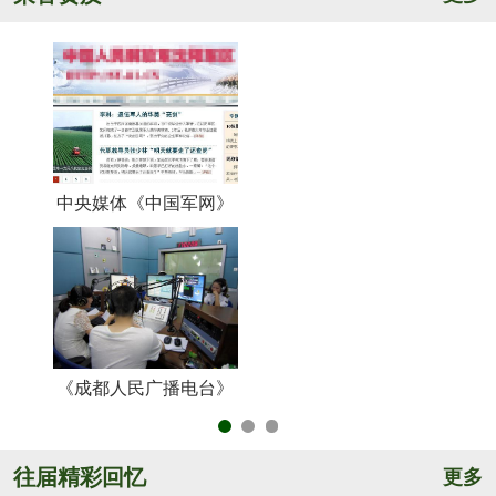
中央媒体《中国军网》
《
《成都人民广播电台》
央
往届精彩回忆
更多