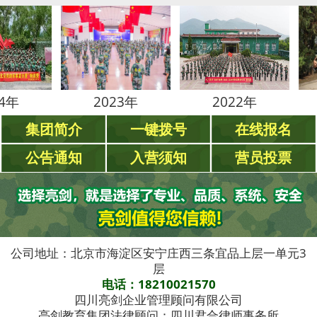
2023年
2022年
202
集团简介
一键拨号
在线报名
公告通知
入营须知
营员投票
公司地址：北京市海淀区安宁庄西三条宜品上层一单元3
层
电话：18210021570
四川亮剑企业管理顾问有限公司
亮剑教育集团法律顾问：四川君合律师事务所