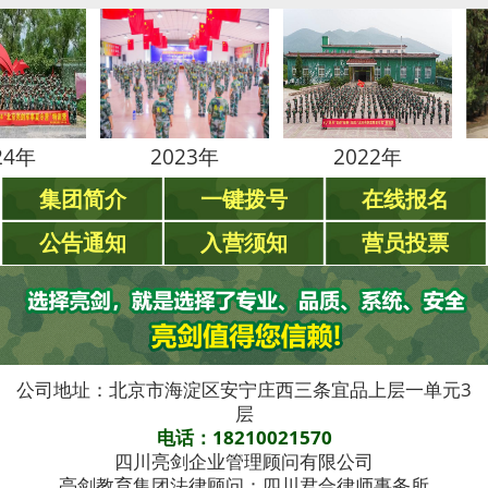
2023年
2022年
20
集团简介
一键拨号
在线报名
公告通知
入营须知
营员投票
公司地址：北京市海淀区安宁庄西三条宜品上层一单元3
层
电话：18210021570
四川亮剑企业管理顾问有限公司
亮剑教育集团法律顾问：四川君合律师事务所