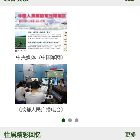
中央媒体《中国军网》
《
《成都人民广播电台》
央
往届精彩回忆
更多