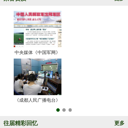
中央媒体《中国军网》
《
《成都人民广播电台》
央
往届精彩回忆
更多