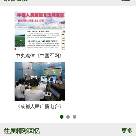
中央媒体《中国军网》
《
《成都人民广播电台》
央
往届精彩回忆
更多