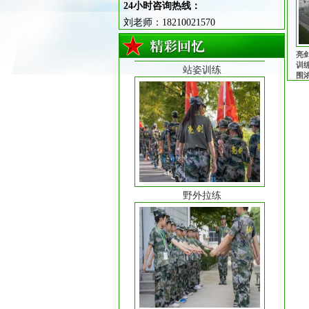
24小时咨询热线：
刘老师：18210021570
站姿训练
亮
训
围
理
良
的
野外拉练
队列训练