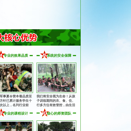
专业的效果品质
系统的安全保障
军事夏令营本着品质至
我们将安全视为生命！从孩
方针已累计服务学生十
子训练期间的衣、食、住、
次以上，名列行业前
行多方位有效管控，由生活
获得家长与学生的充分
老师24小时监护，并在入营
专业的课程设计
核心的师资团队
和赞誉，让全国的孩子
前为每一位孩子购买保险。
在不同的城市参加亮剑
夏令营！