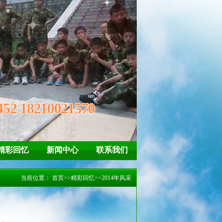
神
自信、坚强 懂得惜福、感恩
452 18210021570
精彩回忆
新闻中心
联系我们
当前位置：
首页
>>
精彩回忆
>>
2014年风采