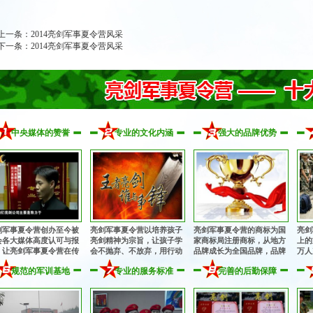
上一条：
2014亮剑军事夏令营风采
下一条：
2014亮剑军事夏令营风采
中央媒体的赞誉
专业的文化内涵
强大的品牌优势
剑军事夏令营创办至今被
亮剑军事夏令营以培养孩子
亮剑军事夏令营的商标为国
亮剑
会各大媒体高度认可与报
亮剑精神为宗旨，让孩子学
家商标局注册商标，从地方
上的
，让亮剑军事夏令营在传
会不抛弃、不放弃，用行动
品牌成长为全国品牌，品牌
万人
中华军魂的征程上更加执
诠释中华军魂的魅力，锻造
知名度和影响力与日俱增，
茅！
规范的军训基地
专业的服务标准
完善的后勤保障
与坚定！
亿万中国心！
安全、正规，值得信赖！
肯定
都能
军事