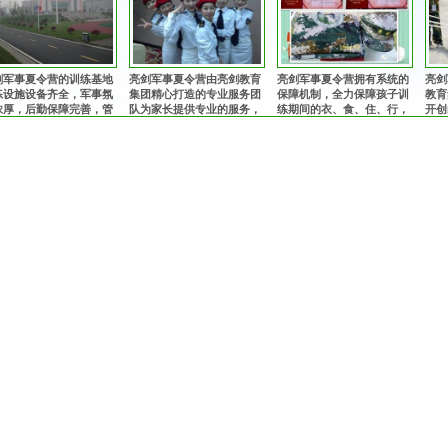
剑军事夏令营的训练基地
亮剑军事夏令营由亮剑教育
亮剑军事夏令营拥有系统的
亮剑
练设施设备齐全，军事氛
集团精心打造的专业服务团
保障机制，全力保障孩子训
教育
浓厚，后勤保障完善，管
队为家长提供专业的服务，
练期间的衣、食、住、行，
开创
规范安全，纪律作风优
从孩子入营到离营全程提供
为孩子的训练成长提供完善
专业
，让孩子获得持久、优良
细致、周到的服务！
的后勤保障！
体，
熏陶！
子的