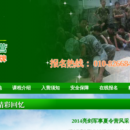
培养孩子“亮剑”精
学会
报名热线：
010-82668
地
课程介绍
入营须知
安全保障
在线报名
2014亮剑军事夏令营风采