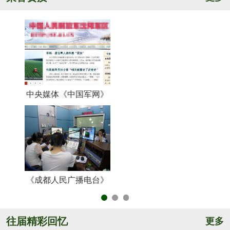
中央媒体《中国军网》
《
《成都人民广播电台》
央
往届精彩回忆
更多