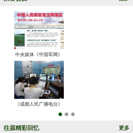
中央媒体《中国军网》
《
《成都人民广播电台》
央
往届精彩回忆
更多