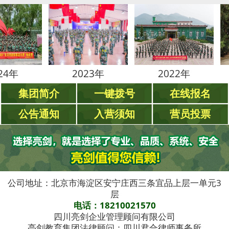
2023年
2022年
20
集团简介
一键拨号
在线报名
公告通知
入营须知
营员投票
公司地址：北京市海淀区安宁庄西三条宜品上层一单元3
层
电话：18210021570
四川亮剑企业管理顾问有限公司
亮剑教育集团法律顾问：四川君合律师事务所