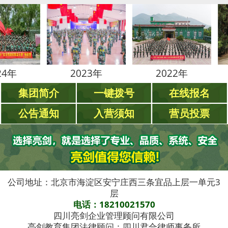
2023年
2022年
20
集团简介
一键拨号
在线报名
公告通知
入营须知
营员投票
公司地址：北京市海淀区安宁庄西三条宜品上层一单元3
层
电话：18210021570
四川亮剑企业管理顾问有限公司
亮剑教育集团法律顾问：四川君合律师事务所