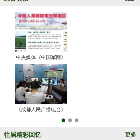
中央媒体《中国军网》
《
《成都人民广播电台》
央
往届精彩回忆
更多