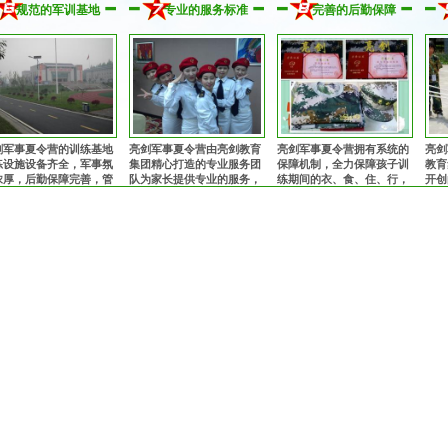
规范的军训基地
专业的服务标准
完善的后勤保障
与坚定！
亿万中国心！
安全、正规，值得信赖！
肯定
都能
军事
剑军事夏令营的训练基地
亮剑军事夏令营由亮剑教育
亮剑军事夏令营拥有系统的
亮剑
练设施设备齐全，军事氛
集团精心打造的专业服务团
保障机制，全力保障孩子训
教育
浓厚，后勤保障完善，管
队为家长提供专业的服务，
练期间的衣、食、住、行，
开创
规范安全，纪律作风优
从孩子入营到离营全程提供
为孩子的训练成长提供完善
专业
，让孩子获得持久、优良
细致、周到的服务！
的后勤保障！
体，
熏陶！
子的