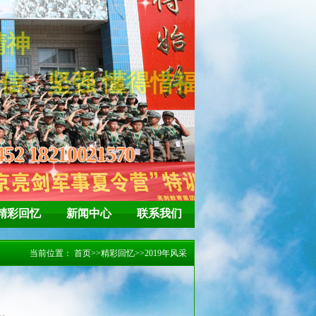
“亮剑”精神
坚强 懂得惜福、感恩
452 18210021570
精彩回忆
新闻中心
联系我们
当前位置：
首页
>>
精彩回忆
>>
2019年风采