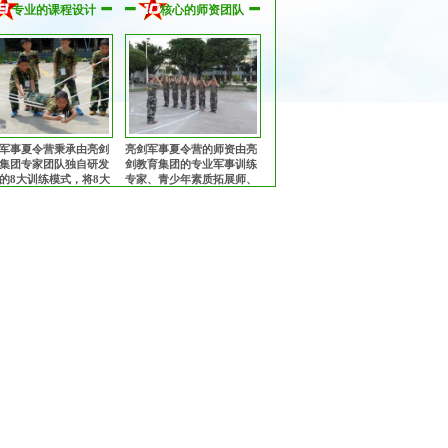
专业的课程设计
核心的师资团队
和赞誉，让全国的孩子
前为每一位孩子购买保险。
在不同的城市参加亮剑
夏令营！
军事夏令营秉承由亮剑
亮剑军事夏令营的师资由亮
集团专家团队独自研发
剑教育集团的专业军事训练
的8大训练模式，将8大
专家、青少年素质拓展师、
训练模式有机融为一
心理健康教育专家、知名励
多角度、多方位提升孩
志教育专家、畅销书作者共
综合素质！
同组成的核心专业师资团
队！