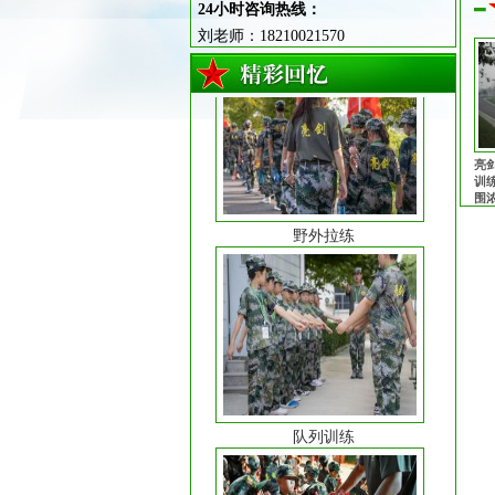
24小时咨询热线：
著
刘老师：18210021570
野外拉练
亮
训
围
理
良
的
队列训练