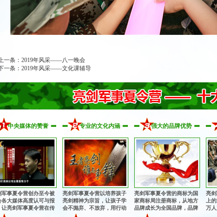
上一条：
2019年风采——八一晚会
下一条：
2019年风采——文化课辅导
中央媒体的赞誉
专业的文化内涵
强大的品牌优势
剑军事夏令营创办至今被
亮剑军事夏令营以培养孩子
亮剑军事夏令营的商标为国
亮剑
会各大媒体高度认可与报
亮剑精神为宗旨，让孩子学
家商标局注册商标，从地方
上的
，让亮剑军事夏令营在传
会不抛弃、不放弃，用行动
品牌成长为全国品牌，品牌
万人
中华军魂的征程上更加执
诠释中华军魂的魅力，锻造
知名度和影响力与日俱增，
茅！