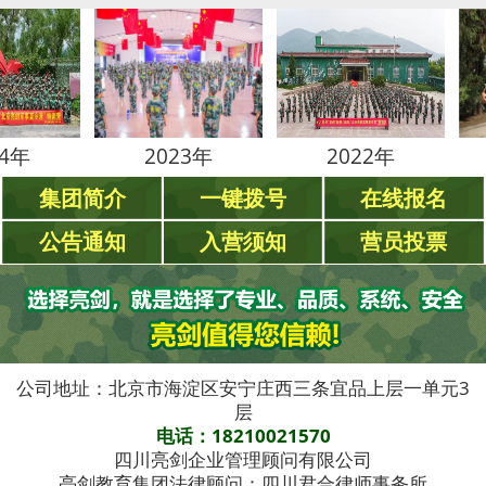
2023年
2022年
20
集团简介
一键拨号
在线报名
公告通知
入营须知
营员投票
公司地址：北京市海淀区安宁庄西三条宜品上层一单元3
层
电话：18210021570
四川亮剑企业管理顾问有限公司
亮剑教育集团法律顾问：四川君合律师事务所