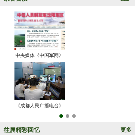
中央媒体《中国军网》
《
《成都人民广播电台》
央
往届精彩回忆
更多