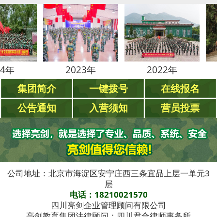
2023年
2022年
20
集团简介
一键拨号
在线报名
公告通知
入营须知
营员投票
公司地址：北京市海淀区安宁庄西三条宜品上层一单元3
层
电话：18210021570
四川亮剑企业管理顾问有限公司
亮剑教育集团法律顾问：四川君合律师事务所