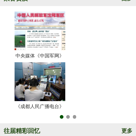
中央媒体《中国军网》
《
《成都人民广播电台》
央
往届精彩回忆
更多