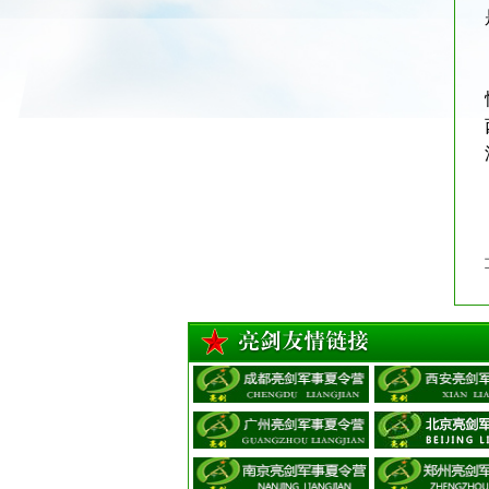
站姿训练
野外拉练
队列训练