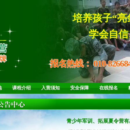
培养孩
学会自信、坚
报名热线：
010-82668
地
课程介绍
入营须知
安全保障
在线报名
青少年军训、拓展夏令营有