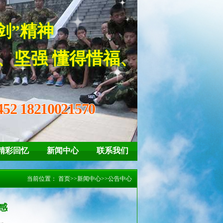
子“亮剑”精神
强 懂得惜福、感恩
452 18210021570
精彩回忆
新闻中心
联系我们
当前位置：
首页
>>
新闻中心
>>
公告中心
感