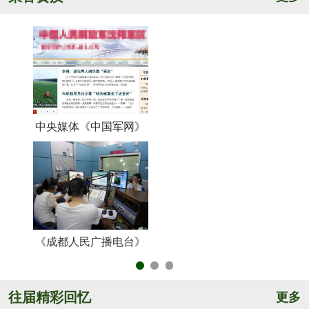
中央媒体《中国军网》
《
《成都人民广播电台》
央
往届精彩回忆
更多