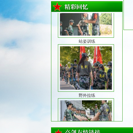
站姿训练
野外拉练