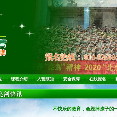
培养孩子“亮剑”精
学会
报名热线：
010-82668
地
课程介绍
入营须知
安全保障
在线报名
不快乐的教育，会毁掉孩子的