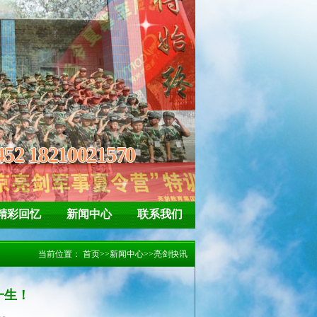
神
自信、坚强 懂得惜福、感恩
452 18210021570
精彩回忆
新闻中心
联系我们
当前位置：
首页
>>
新闻中心
>>
亮剑快讯
一生！