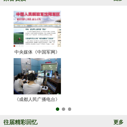
中央媒体《中国军网》
《
《成都人民广播电台》
央
往届精彩回忆
更多