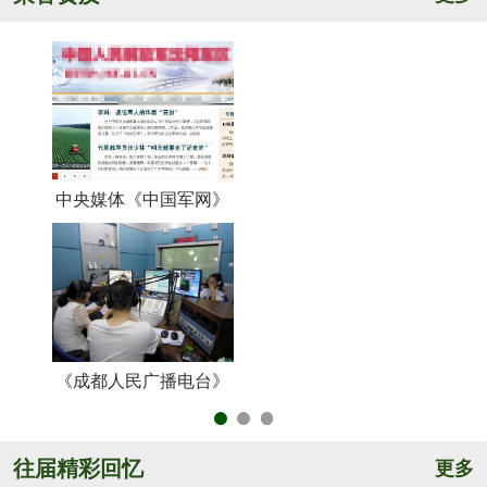
中央媒体《中国军网》
《
《成都人民广播电台》
央
往届精彩回忆
更多