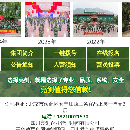
2023年
2022年
202
集团简介
一键拨号
在线报名
公告通知
入营须知
营员投票
公司地址：北京市海淀区安宁庄西三条宜品上层一单元3
层
电话：18210021570
四川亮剑企业管理顾问有限公司
亮剑教育集团法律顾问：四川君合律师事务所