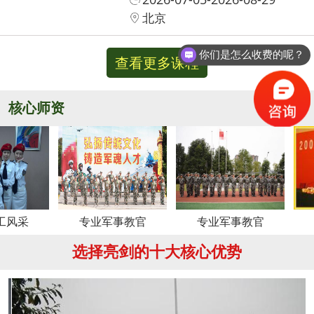
北京
你们是怎么收费的呢？
查看更多课程
核心师资
更多
专业军事教官
专业军事教官
周老
选择亮剑的十大核心优势