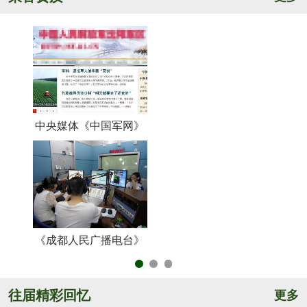
中央媒体《中国军网》
《
《成都人民广播电台》
央
往届精彩回忆
更多