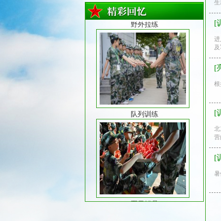
生
[
进
及
[
根
队列训练
[
北
营
[
暑
夏日解暑