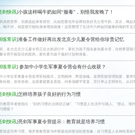
亮剑快讯]
小孩这样喝牛奶如同“服毒”，别怪我发晚了！
奶虽然营养，但挑选起来有讲究，比如您要先学会辨别良好无公害牛奶，其次，喝起
，喝不对，倒是很可能给身体增加病痛！这里整理了生活中六种如同服毒的喝奶常见方式
训练常识]
准备工作做好再出发北京少儿夏令营给你珍贵记忆
前，各大北京少儿夏令营正在火热进行中，家长为孩子报名参加夏令营，自然希望孩
夏令营不能盲目的跟风，家长要为孩子做好计划和准备。
训练常识]
参加中小学生军事夏令营会有什么收获？
小学生军事夏令营采用军校模式，文明精神，野蛮体魄。采用军校管理制度，要求
有站相，坐有坐相，走路要挺要走直线，内务须横平竖直，言行举止文明有礼，从日
亮剑快讯]
怎样培养孩子良好的行为习惯
方教育学者曾指出：“好的习惯比法律还正确”、“习惯是人生活中引路人。”那么，现
习惯呢？
亮剑快讯]
亮剑军事夏令营提示：教育就是培养习惯
育就是培养习惯。俄罗斯教育家乌申斯基说得更深刻更形象：好习惯是人在神经系统