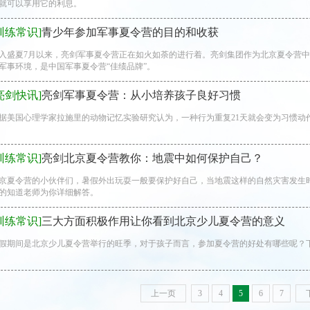
就可以享用它的利息。
训练常识]
青少年参加军事夏令营的目的和收获
入盛夏7月以来，亮剑军事夏令营正在如火如荼的进行着。亮剑集团作为北京夏令营
军事环境，是中国军事夏令营“佳绩品牌”。
亮剑快讯]
亮剑军事夏令营：从小培养孩子良好习惯
据美国心理学家拉施里的动物记忆实验研究认为，一种行为重复21天就会变为习惯动
训练常识]
亮剑北京夏令营教你：地震中如何保护自己？
京夏令营的小伙伴们，暑假外出玩耍一般要保护好自己，当地震这样的自然灾害发生
的知道老师为你详细解答。
训练常识]
三大方面积极作用让你看到北京少儿夏令营的意义
假期间是北京少儿夏令营举行的旺季，对于孩子而言，参加夏令营的好处有哪些呢？
上一页
3
4
5
6
7