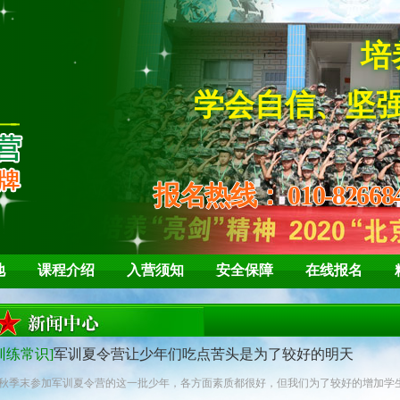
报名热线：
010-82668
地
课程介绍
入营须知
安全保障
在线报名
训练常识]
军训夏令营让少年们吃点苦头是为了较好的明天
秋季末参加军训夏令营的这一批少年，各方面素质都很好，但我们为了较好的增加学