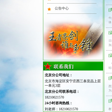
公告中心
[
牛
素质拓展
体
[
日
加
[
中
站姿训练
站
北京分公司地址：
[
北京市海淀区安宁庄西三条宜品上层
一单元3层
西
为
北京分公司联系电话：
18210021570
[
24小时咨询热线：
刘老师：18210021570
教
野外拉练