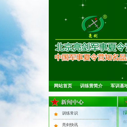
夏日解暑
网站首页
训练营简介
军训基
心理健康
[
训练常识
在
亮剑快讯